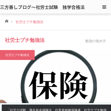
三方善しブログ〜社労士試験 独学合格法
ホーム
社労士プチ勉強法
社労士プチ勉強法
勉強の進め方
社労士プチ勉強法
「社労士試験 厚生年金保険法 任意単独被保険者 社労士プチ勉強