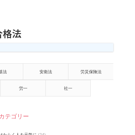
合格法
基法
安衛法
労災保険法
労一
社一
カテゴリー
はたらく人を元気に
(24)