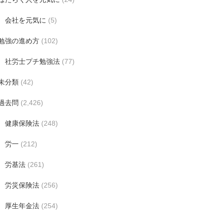
会社を元気に
(5)
勉強の進め方
(102)
社労士プチ勉強法
(77)
未分類
(42)
過去問
(2,426)
健康保険法
(248)
労一
(212)
労基法
(261)
労災保険法
(256)
厚生年金法
(254)