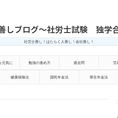
善しブログ〜社労士試験 独学
社労士善し！はたらく人善し！会社善し！
を元気に
勉強の進め方
過去問
労
健康保険法
国民年金法
厚生年金法