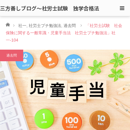
三方善しブログ〜社労士試験 独学合格法
ホーム
社一
,
社労士プチ勉強法
,
過去問
「社労士試験 社会
保険に関する一般常識・児童手当法 社労士プチ勉強法」社
一-104
過去問