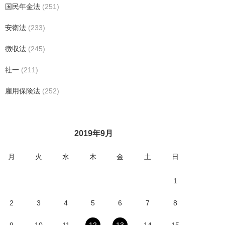
国民年金法
(251)
安衛法
(233)
徴収法
(245)
社一
(211)
雇用保険法
(252)
2019年9月
月
火
水
木
金
土
日
1
2
3
4
5
6
7
8