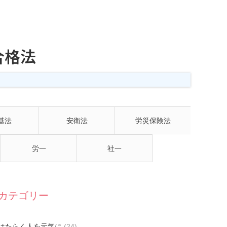
合格法
基法
安衛法
労災保険法
労一
社一
カテゴリー
はたらく人を元気に
(24)