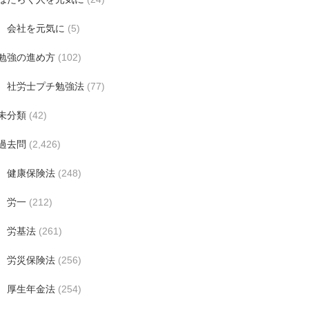
会社を元気に
(5)
勉強の進め方
(102)
社労士プチ勉強法
(77)
未分類
(42)
過去問
(2,426)
健康保険法
(248)
労一
(212)
労基法
(261)
労災保険法
(256)
厚生年金法
(254)