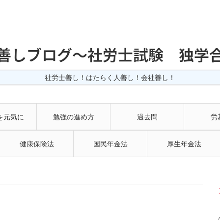
善しブログ〜社労士試験 独学
社労士善し！はたらく人善し！会社善し！
を元気に
勉強の進め方
過去問
労
健康保険法
国民年金法
厚生年金法