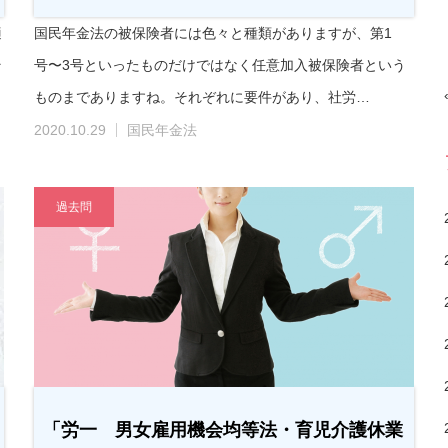
適
国民年金法の被保険者には色々と種類がありますが、第1
そ
号〜3号といったものだけではなく任意加入被保険者という
ものまでありますね。それぞれに要件があり、社労…
2020.10.29
国民年金法
過去問
「労一 男女雇用機会均等法・育児介護休業