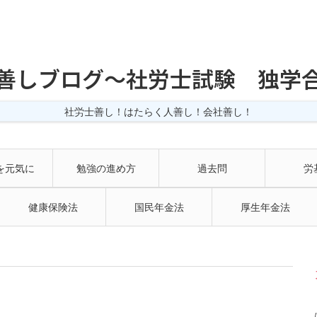
善しブログ〜社労士試験 独学
社労士善し！はたらく人善し！会社善し！
を元気に
勉強の進め方
過去問
労
健康保険法
国民年金法
厚生年金法