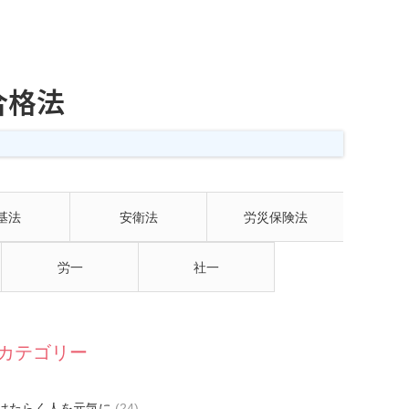
合格法
基法
安衛法
労災保険法
労一
社一
カテゴリー
はたらく人を元気に
(24)