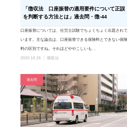
「徴収法 口座振替の適用要件について正誤
を判断する方法とは」過去問・徴-44
口座振替については、社労士試験でちょくちょく出題され
います。主な論点は、口座振替できる保険料とできない保
料の区別ですね。それほどややこしいも…
2020.10.26
徴収法
過去問