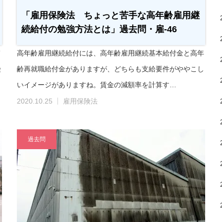
「雇用保険法 ちょっと苦手な高年齢雇用継
続給付の勉強方法とは」過去問・雇-46
て
高年齢雇用継続給付には、高年齢雇用継続基本給付金と高年
険
齢再就職給付金がありますが、どちらも支給要件がややこし
いイメージがありますね。賃金の減額率を計算す…
2020.10.25
雇用保険法
過去問