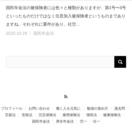
国民年金法の被保険者には色々と種類がありますが、第1号〜3号
といったものだけではなく任意加入被保険者というものまであり
ますね。それぞれに要件があり、社労…
2020.10.29
国民年金法
RSS
プロフィール
お問い合わせ
働く人を元気に
勉強の進め方
過去問
労基法
安衛法
労災保険法
雇用保険法
徴収法
健康保険法
国民年金法
厚生年金法
労一
社一