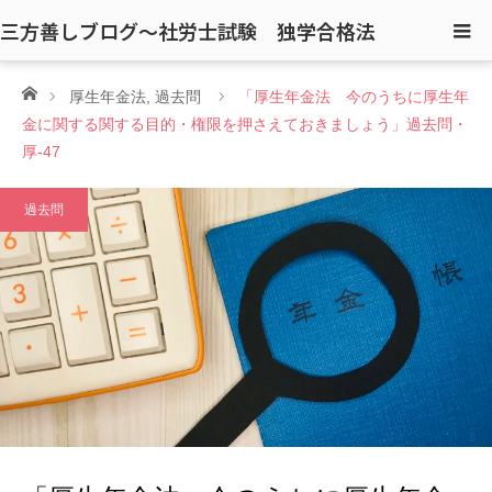
三方善しブログ〜社労士試験 独学合格法
ホーム
厚生年金法
,
過去問
「厚生年金法 今のうちに厚生年
金に関する関する目的・権限を押さえておきましょう」過去問・
厚-47
過去問