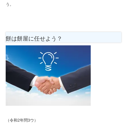
う。
餅は餅屋に任せよう？
（令和2年問3ウ）