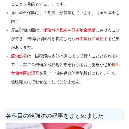
ることを目的とする。」です。
厚生年金保険は、「政府」が管掌しています。（国民年金も
同じ）
厚生労働大臣は、
保険料の収納
を
日本年金機構
にさせること
ができ、機構は保険料を収納したら
日本銀行に送付
する必要
があります。
滞納処分
は、
国税滞納処分の例によって行う
こととされてい
て、日本年金機構が滞納処分等を行う場合、
あらかじめ
厚生
労働大臣の認可
を受け、滞納処分等実施規程にしたがって、
徴収職員に行わせなければなりません。
各科目の勉強法
の記事をまとめました