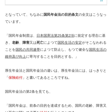
となっていて、ちなみに
国民年金法の目的条文
の全文はこうなっ
ています。
「国民年金制度は、
日本国憲法第25条第2項
に規定する理念に基
き、
老齢
、
障害
又は
死亡
によつて
国民生活の安定
がそこなわれる
ことを
国民の共同連帯
によつて防止し、もつて健全な
国民生活の
維持及び向上
に寄与することを目的とする。」
厚生年金法と国民年金法の違いは、厚生年金法には、はっきりと
「
保険給付
」と書いてあるところですね。
国民年金法の第2条を見ても、
「国民年金は、前条の目的を達成するため、国民の老齢、障害又