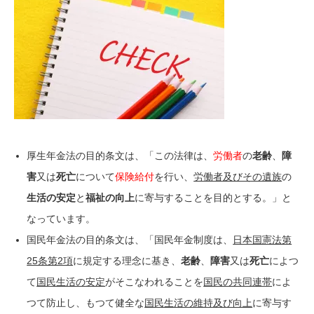
厚生年金法の目的条文は、「この法律は、
労働者
の
老齢
、
障
害
又は
死亡
について
保険給付
を行い、
労働者及びその遺族
の
生活の安定
と
福祉の向上
に寄与することを目的とする。」と
なっています。
国民年金法の目的条文は、「国民年金制度は、
日本国憲法第
25条第2項
に規定する理念に基き、
老齢
、
障害
又は
死亡
によつ
て
国民生活の安定
がそこなわれることを
国民の共同連帯
によ
つて防止し、もつて健全な
国民生活の維持及び向上
に寄与す