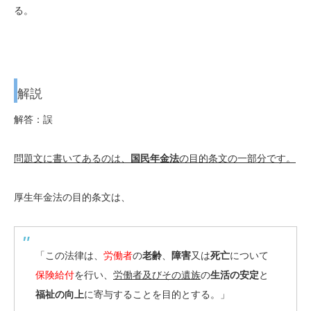
る。
解説
解答：誤
問題文に書いてあるのは、
国民年金法
の目的条文の一部分です。
厚生年金法の目的条文は、
「この法律は、
労働者
の
老齢
、
障害
又は
死亡
について
保険給付
を行い、
労働者及びその遺族
の
生活の安定
と
福祉の向上
に寄与することを目的とする。」