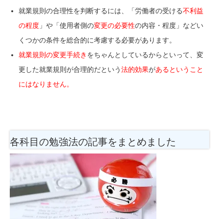
就業規則の合理性を判断するには、「労働者の受ける
不利益
の程度
」や「
使用者側の
変更の必要性
の内容・程度」などい
くつかの条件を総合的に考慮する必要があります。
就業規則の変更手続き
をちゃんとしているからといって、変
更した就業規則が合理的だという
法的効果
が
あるということ
にはなりません。
各科目の勉強法
の記事をまとめました