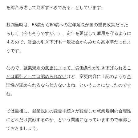
を
総合考慮して判断
すべきである、としています。
裁判当時は、55歳から60歳への定年延長が国の重要政策だった
らしく（今もそうですが。）、定年を延ばして雇用を守るように
するので、賃金の引き下げも一般社会からみたら高水準だったよ
うです。
なので、
就業規則の変更によって、労働条件が引き下げられるこ
とは原則としては認められない
けど、変更内容に上記のような
合
理性が認められるなら仕方ない
よね、ということになったのです
ね。
では最後に、就業規則の変更手続きが変更した就業規則の合理性
にどれだけ貢献するのか、という問題になっていますので確認し
ておきましょう。