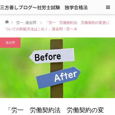
三方善しブログ〜社労士試験 独学合格法
ホーム
労一
,
過去問
「労一 労働契約法 労働契約の変更に
ついての対処方法はこれ！」過去問・労一-6
過去問
「労一 労働契約法 労働契約の変