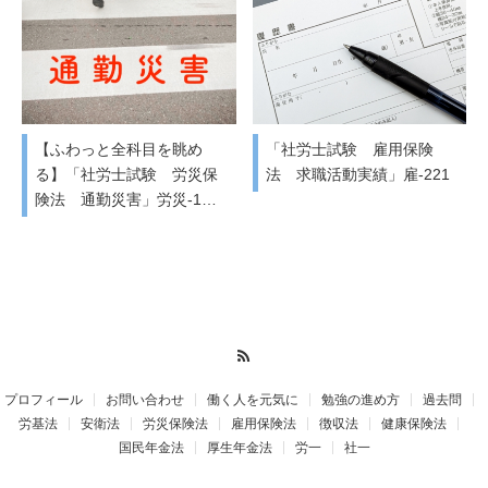
【ふわっと全科目を眺め
「社労士試験 雇用保険
る】「社労士試験 労災保
法 求職活動実績」雇-221
険法 通勤災害」労災-1…
RSS
プロフィール
お問い合わせ
働く人を元気に
勉強の進め方
過去問
労基法
安衛法
労災保険法
雇用保険法
徴収法
健康保険法
国民年金法
厚生年金法
労一
社一