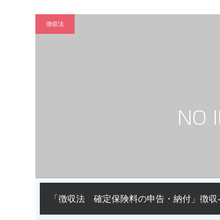
徴収法
「徴収法 確定保険料の申告・納付」徴収-2