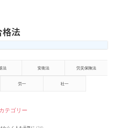
合格法
基法
安衛法
労災保険法
労一
社一
カテゴリー
はたらく人を元気に
(24)