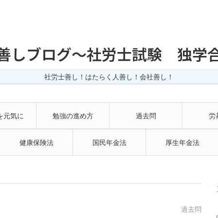
善しブログ〜社労士試験 独学
社労士善し！はたらく人善し！会社善し！
を元気に
勉強の進め方
過去問
労
健康保険法
国民年金法
厚生年金法
過去問