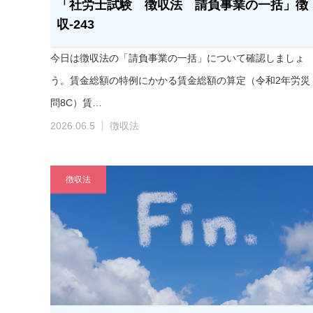
「社労士試験 徴収法 請負事業の一括」徴
収-243
今日は徴収法の「請負事業の一括」について確認しましょ
う。賃金総額の特例にかかる賃金総額の算定（令和2年労災
問8C）賃…
2026.06.5
徴収法
徴収法