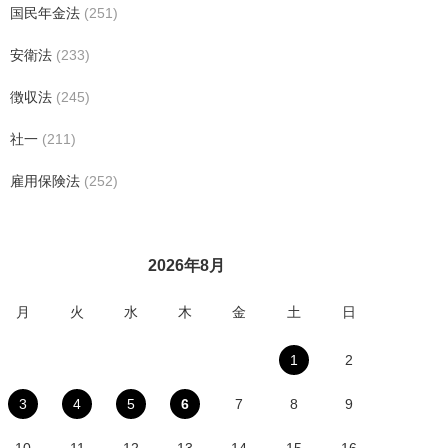
国民年金法
(251)
安衛法
(233)
徴収法
(245)
社一
(211)
雇用保険法
(252)
2026年8月
月
火
水
木
金
土
日
1
2
3
4
5
6
7
8
9