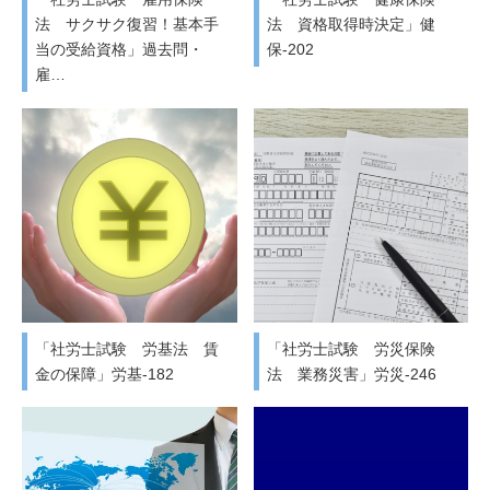
法 サクサク復習！基本手
法 資格取得時決定」健
当の受給資格」過去問・
保-202
雇…
「社労士試験 労基法 賃
「社労士試験 労災保険
金の保障」労基-182
法 業務災害」労災-246