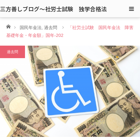
三方善しブログ〜社労士試験 独学合格法
ホーム
国民年金法
,
過去問
「社労士試験 国民年金法 障害
基礎年金・年金額」国年-202
過去問