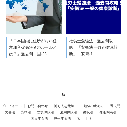
「日本国内に住所がない任
社労士勉強法 過去問攻
意加入被保険者のルールと
略！「安衛法 一般の健康診
は？」過去問・国-28…
断」 安衛-1
RSS
プロフィール
お問い合わせ
働く人を元気に
勉強の進め方
過去問
労基法
安衛法
労災保険法
雇用保険法
徴収法
健康保険法
国民年金法
厚生年金法
労一
社一