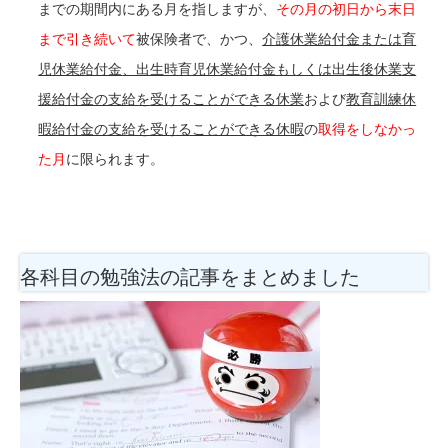
までの期間内にある月を指しますが、
その月の初日から末日
まで引き続いて
被保険者で、かつ、
介護休業給付金または
育
児休業給付金
、出生時育児休業給付金もしくは出生後休業支
援給付金の支給を
受けることができる休業
および
教育訓練休
暇給付金の支給を受けることができる休暇
の
取得を
しなかっ
た月
に限られます。
各科目の勉強法
の記事をまとめました