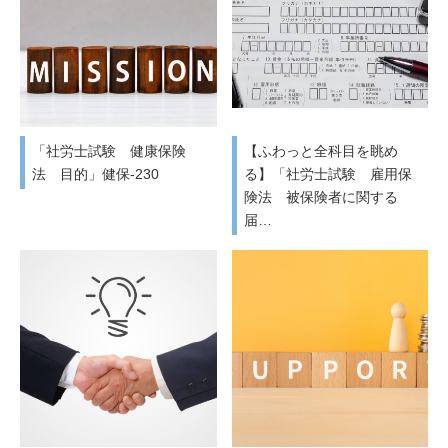
「社労士試験 健康保険
【ふわっと全科目を眺め
法 目的」健保-230
る】「社労士試験 雇用保
険法 被保険者に関する
届…