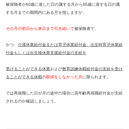
被保険者が60歳に達した日の属する月から65歳に達する日の属
する月までの期間内にある月を指しますが、
その月の初日から末日まで引き続いて
被保険者で、
かつ、
介護休業給付金または
育児休業給付金
、出生時育児休業給
付金もしくは出生後休業支援給付金の支給を
受けることができる休業
および
教育訓練休暇給付金の支給を受け
ることができる休暇
の
取得を
しなかった月
に限られます。
では再就職した日が月の途中の場合に高年齢再就職給付金が支給
されるのか確認しましょう。