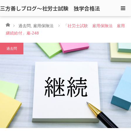
三方善しブログ〜社労士試験 独学合格法
ホーム
過去問
,
雇用保険法
「社労士試験 雇用保険法 雇用
継続給付」雇-248
過去問