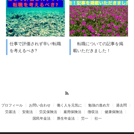
仕事で評価されず辛い!転職
転職についての記事を掲
を考えるべき?
載いただきました！
RSS
プロフィール
お問い合わせ
働く人を元気に
勉強の進め方
過去問
労基法
安衛法
労災保険法
雇用保険法
徴収法
健康保険法
国民年金法
厚生年金法
労一
社一