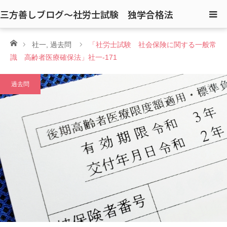
三方善しブログ〜社労士試験 独学合格法
ホーム
社一
,
過去問
「社労士試験 社会保険に関する一般常
識 高齢者医療確保法」社一-171
過去問