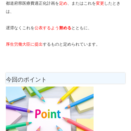
都道府県医療費適正化計画を
定め
、またはこれを
変更
したとき
は、
遅滞なくこれを
公表するよう
努める
とともに、
厚生労働大臣に提出
するものと定められています。
今回のポイント