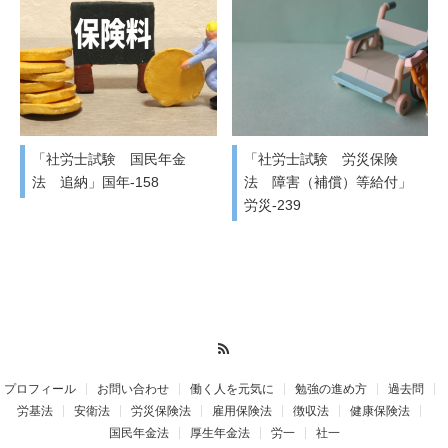
「社労士試験 国民年金
「社労士試験 労災保険
法 追納」国年-158
法 障害（補償）等給付」
労災-239
RSS
プロフィール
お問い合わせ
働く人を元気に
勉強の進め方
過去問
労基法
安衛法
労災保険法
雇用保険法
徴収法
健康保険法
国民年金法
厚生年金法
労一
社一