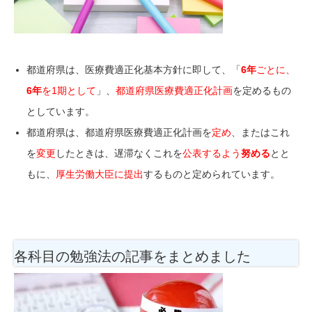
都道府県は、医療費適正化基本方針に即して、
「
6年
ごとに、
6年
を1期
として
」、
都道府県医療費適正化計画
を定めるもの
としています。
都道府県は、都道府県医療費適正化計画を
定め
、またはこれ
を
変更
したときは、
遅滞なくこれを
公表するよう
努める
とと
もに、
厚生労働大臣に提出
するものと定められています。
各科目の勉強法
の記事をまとめました