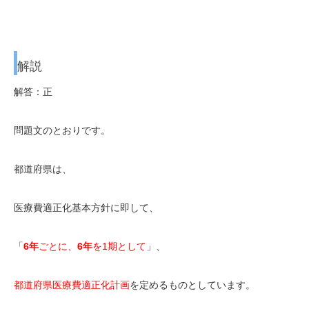
解説
解答：正
問題文のとおりです。
都道府県は、
医療費適正化基本方針に即して、
「
6年
ごとに、
6年
を1期
として
」、
都道府県医療費適正化計画
を定めるものとしています。