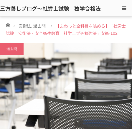
三方善しブログ〜社労士試験 独学合格法
ホーム
安衛法
,
過去問
【ふわっと全科目を眺める】「社労士
試験 安衛法・安全衛生教育 社労士プチ勉強法」安衛-102
過去問