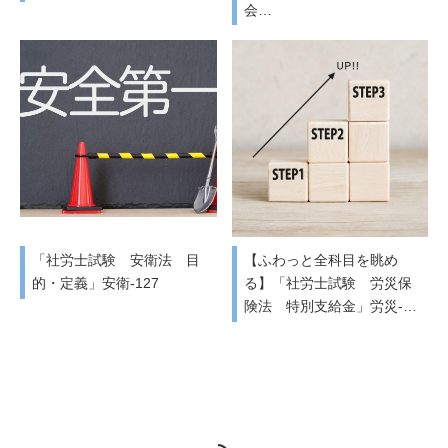
会…
「社労士試験 安衛法 目
【ふわっと全科目を眺め
的・定義」安衛-127
る】「社労士試験 労災保
険法 特別支給金」労災-…
RSS