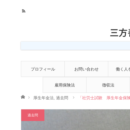
三方
プロフィール
お問い合わせ
働く人
雇用保険法
徴収法
ホーム
厚生年金法
,
過去問
「社労士試験 厚生年金保険
過去問