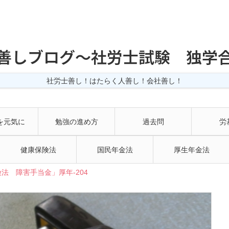
善しブログ〜社労士試験 独学
社労士善し！はたらく人善し！会社善し！
を元気に
勉強の進め方
過去問
労
健康保険法
国民年金法
厚生年金法
法 障害手当金」厚年-204