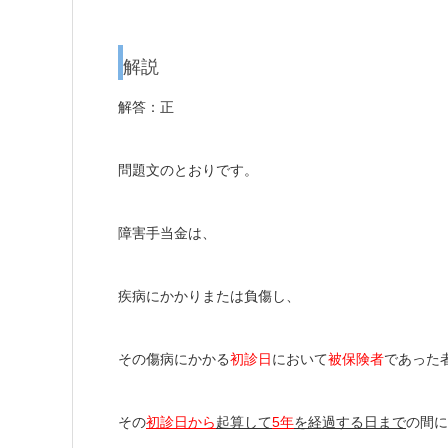
解説
解答：正
問題文のとおりです。
障害手当金は、
疾病にかかりまたは負傷し、
その傷病にかかる
初診日
において
被保険者
であった
その
初診日から
起算して
5年
を経過する日まで
の間
に