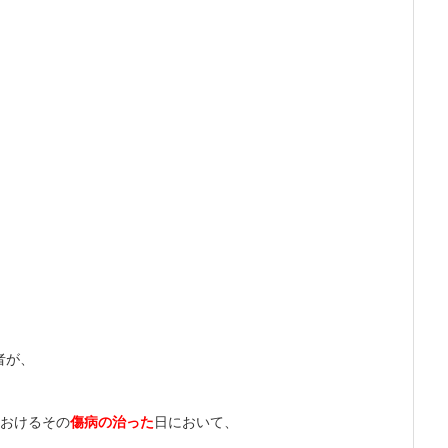
者が、
おけるその
傷病の治った
日
において、