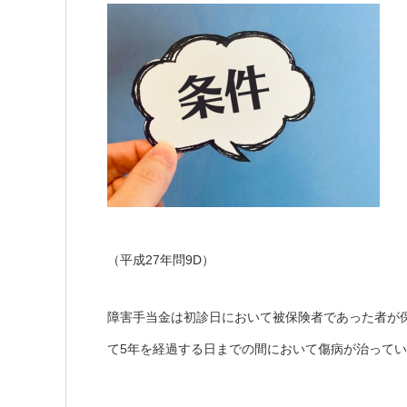
（平成27年問9D）
障害手当金は初診日において被保険者であった者が
て5年を経過する日までの間において傷病が治って