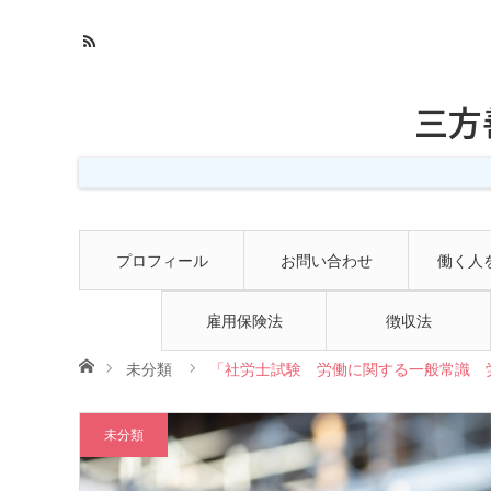
三方
プロフィール
お問い合わせ
働く人
雇用保険法
徴収法
ホーム
未分類
「社労士試験 労働に関する一般常識 労
未分類