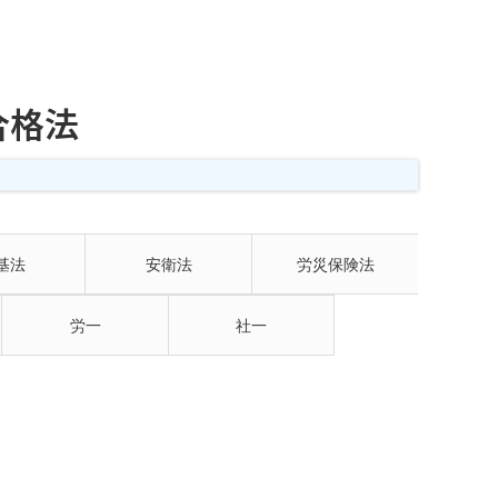
合格法
基法
安衛法
労災保険法
労一
社一