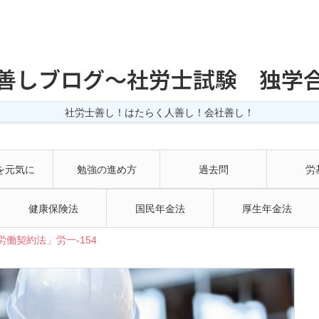
善しブログ〜社労士試験 独学
社労士善し！はたらく人善し！会社善し！
を元気に
勉強の進め方
過去問
労
健康保険法
国民年金法
厚生年金法
働契約法」労一-154