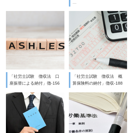
…
「社労士試験 徴収法 口
「社労士試験 徴収法 概
座振替による納付」徴-156
算保険料の納付」徴収-188