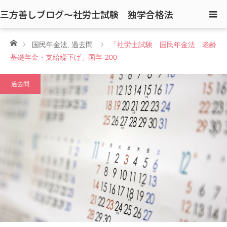
三方善しブログ〜社労士試験 独学合格法
ホーム
国民年金法
,
過去問
「社労士試験 国民年金法 老齢
基礎年金・支給繰下げ」国年-200
過去問