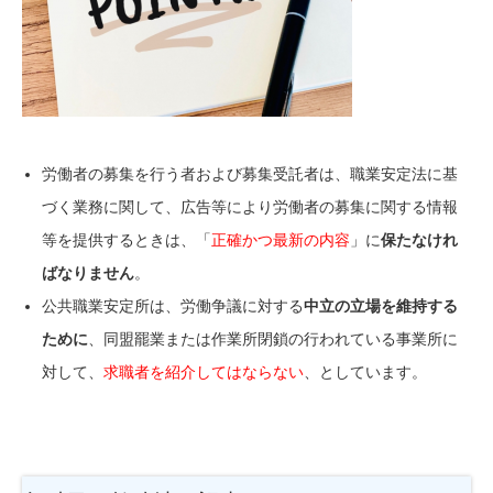
労働者の募集を行う者および募集受託者は、職業安定法に基
づく業務に関して、
広告等により
労働者の募集に関する情報
等を提供するときは、
「
正確かつ最新の内容
」に
保たなけれ
ばなりません
。
公共職業安定所は、労働争議に対する
中立の立場を維持する
ために
、同盟罷業または作業所閉鎖の行われている事業所に
対して、
求職者を
紹介してはならない
、としています。