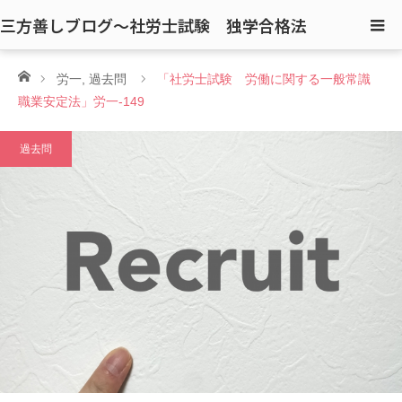
三方善しブログ〜社労士試験 独学合格法
ホーム
労一
,
過去問
「社労士試験 労働に関する一般常識
職業安定法」労一-149
過去問