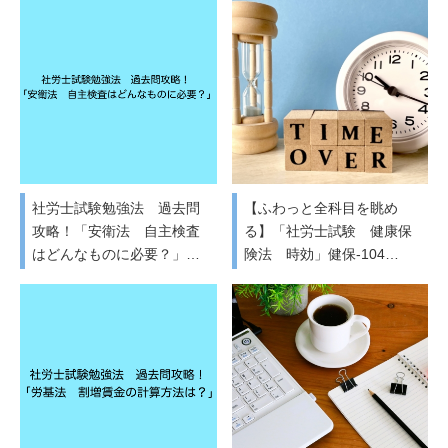
社労士試験勉強法 過去問
【ふわっと全科目を眺め
攻略！「安衛法 自主検査
る】「社労士試験 健康保
はどんなものに必要？」…
険法 時効」健保-104…