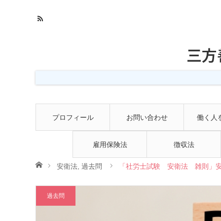
三方
プロフィール
お問い合わせ
働く人
雇用保険法
徴収法
ホーム
安衛法
,
過去問
「社労士試験 安衛法 雑則」安衛
過去問