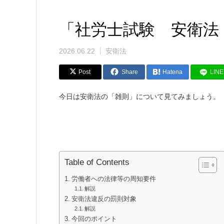
「社労士試験 安衛法 
2026.06.22
安衛法
Post
Share
Hatena
LINE
今日は安衛法の「雑則」について見てみましょう。
Table of Contents
労働者への法律等の周知要件
解説
安衛法違反の罰則対象
解説
今回のポイント