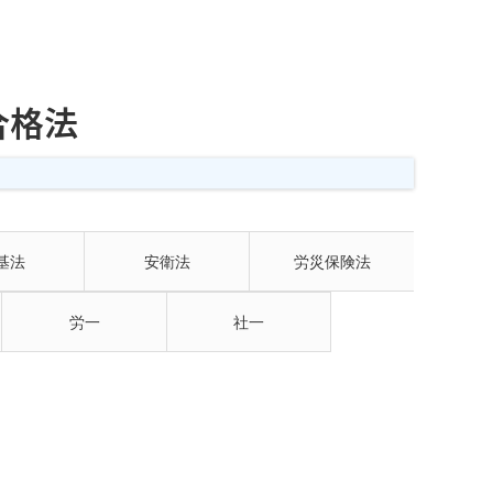
合格法
基法
安衛法
労災保険法
労一
社一