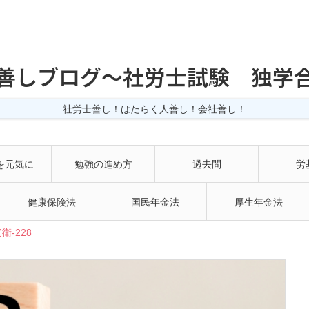
善しブログ〜社労士試験 独学
社労士善し！はたらく人善し！会社善し！
を元気に
勉強の進め方
過去問
労
健康保険法
国民年金法
厚生年金法
-228