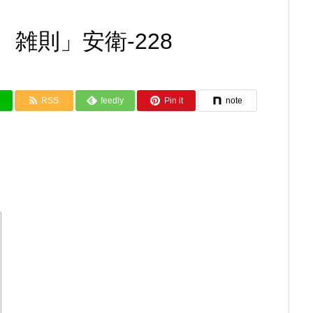
雑則」安衛-228
RSS
feedly
Pin it
note