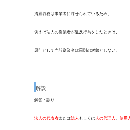
措置義務は事業者に課せられているため、
例えば法人の従業者が違反行為をしたときは、
原則として当該従業者は罰則の対象としない。
解説
解答：誤り
法人の代表者
または
法人
もしくは
人の代理人
、
使用