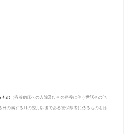
うもの
（療養病床への入院及びその療養に伴う世話その他
する日の属する月の翌月以後である被保険者に係るものを除