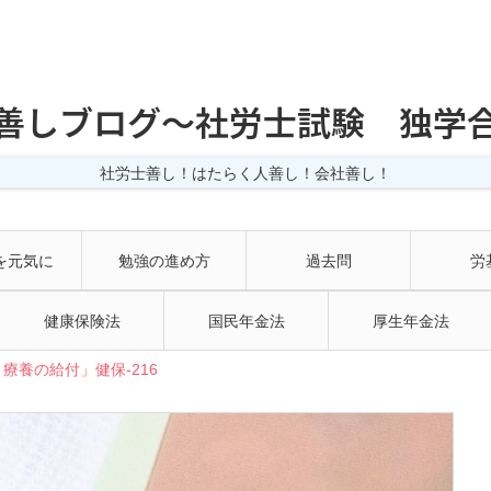
善しブログ〜社労士試験 独学
社労士善し！はたらく人善し！会社善し！
を元気に
勉強の進め方
過去問
労
健康保険法
国民年金法
厚生年金法
療養の給付」健保-216