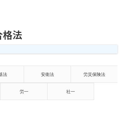
合格法
基法
安衛法
労災保険法
労一
社一