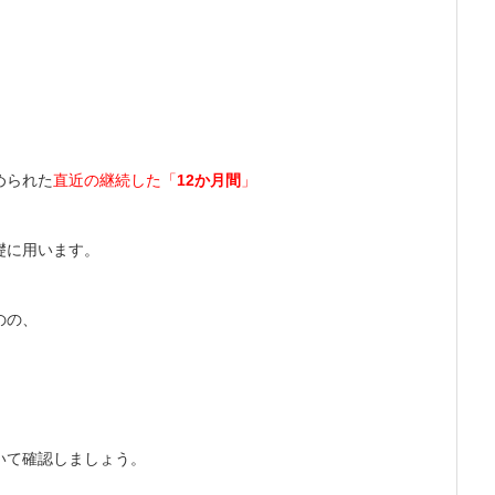
められた
直近の継続した「
12か月間
」
礎に用います。
のの、
いて確認しましょう。