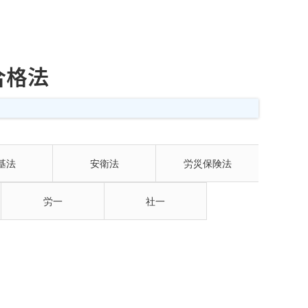
合格法
基法
安衛法
労災保険法
労一
社一