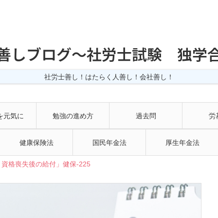
善しブログ〜社労士試験 独学
社労士善し！はたらく人善し！会社善し！
を元気に
勉強の進め方
過去問
労
健康保険法
国民年金法
厚生年金法
資格喪失後の給付」健保-225