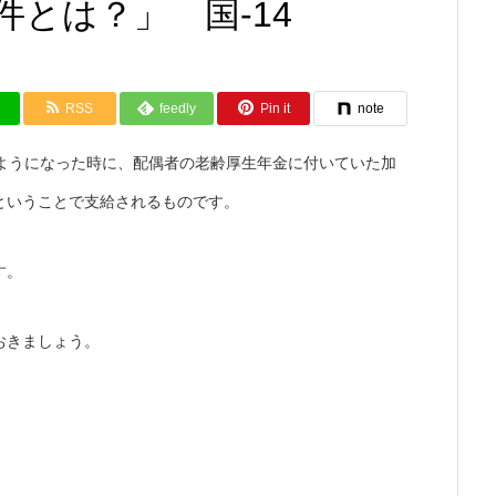
とは？」 国-14
RSS
feedly
Pin it
note
るようになった時に、配偶者の老齢厚生年金に付いていた加
ということで支給されるものです。
す。
おきましょう。