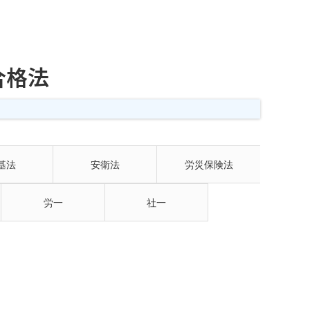
合格法
基法
安衛法
労災保険法
労一
社一