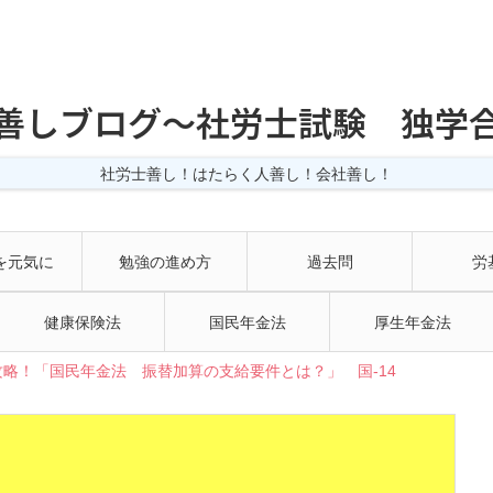
善しブログ〜社労士試験 独学
社労士善し！はたらく人善し！会社善し！
を元気に
勉強の進め方
過去問
労
健康保険法
国民年金法
厚生年金法
略！「国民年金法 振替加算の支給要件とは？」 国-14