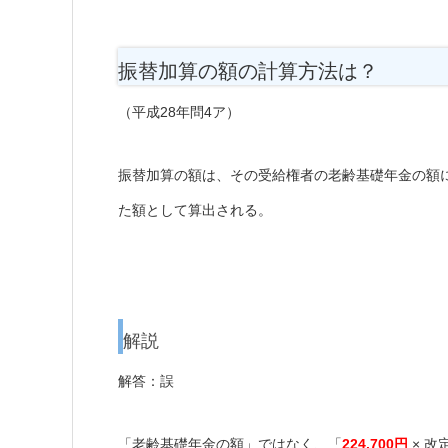
振替加算の額の計算方法は？
（平成28年問4ア）
振替加算の額は、その受給権者の老齢基礎年金の額
た額として算出される。
解説
解答：誤
「老齢基礎年金の額」ではなく、「
224,700円
× 改