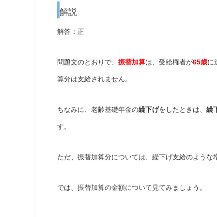
解説
解答：正
問題文のとおりで、
振替加算
は、受給権者が
65歳
に
算分は支給されません。
ちなみに、老齢基礎年金の
繰下げ
をしたときは、
繰
す。
ただ、振替加算分については、繰下げ支給のような
では、振替加算の金額について見てみましょう。