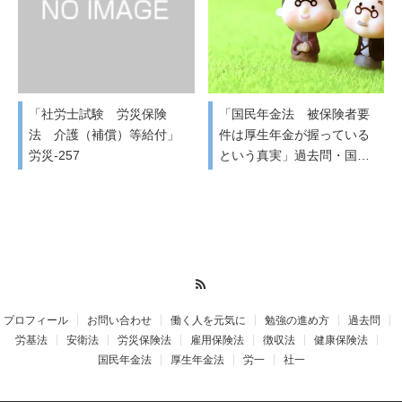
「社労士試験 労災保険
「国民年金法 被保険者要
法 介護（補償）等給付」
件は厚生年金が握っている
労災-257
という真実」過去問・国…
RSS
プロフィール
お問い合わせ
働く人を元気に
勉強の進め方
過去問
労基法
安衛法
労災保険法
雇用保険法
徴収法
健康保険法
国民年金法
厚生年金法
労一
社一