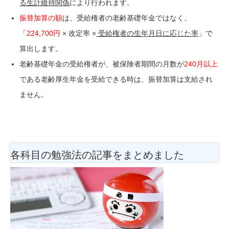
る生計維持関係
により行われます。
振替加算の額
は、受給権者の老齢基礎年金ではなく、
「
224,700円
× 改定率 ×
受給権者の生年月日に応じた率
」で
算出します。
老齢基礎年金の受給権者が、被保険者期間の月数が
240月以上
である老齢厚生年金を受給できる時は、振替加算は支給され
ません。
各科目の勉強法
の記事をまとめました