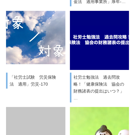
金法 適用事業所」厚年-…
「社労士試験 労災保険
社労士勉強法 過去問攻
法 適用」労災-170
略！「健康保険法 協会の
財務諸表の提出はいつ？」
…