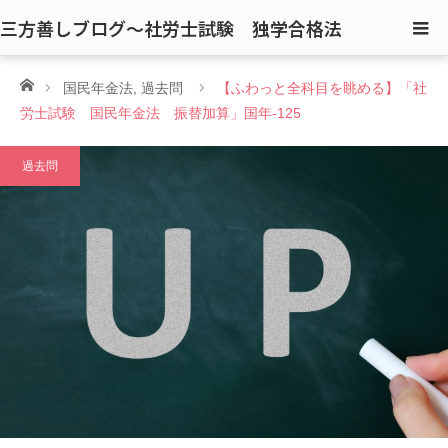
三方善しブログ〜社労士試験 独学合格法
ホーム
国民年金法
,
過去問
【ふわっと全科目を眺める】「社
労士試験 国民年金法 振替加算」国年-125
過去問