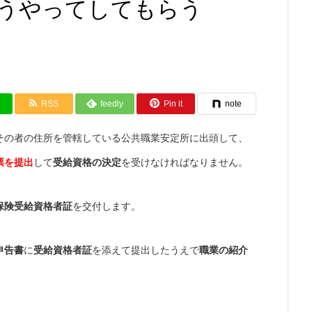
うやってしてもらう
RSS
feedly
Pin it
note
その者の住所を管轄している公共職業安定所に出頭して、
票を提出
して
受給資格の決定
を受けなければなりません。
保険受給資格者証
を交付します。
申告書
に
受給資格者証
を添えて提出したうえで
職業の紹介