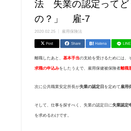
法 失業の認定ってど
の？」 雇-7
2020.02.25
雇用保険法
Post
Share
Hatena
LINE
離職したあと、
基本手当
の支給を受けるためには、
求職の申込み
をしたうえで、雇用保健被保険者
離職
次に公共職業安定所長が
失業の認定日
を定めて
雇用
そして、仕事を探すべく、失業の認定日に
失業認定
を求めるわけです。