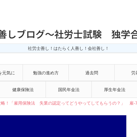
善しブログ〜社労士試験 独学
社労士善し！はたらく人善し！会社善し！
を元気に
勉強の進め方
過去問
労
健康保険法
国民年金法
厚生年金法
略！「雇用保険法 失業の認定ってどうやってしてもらうの？」 雇-