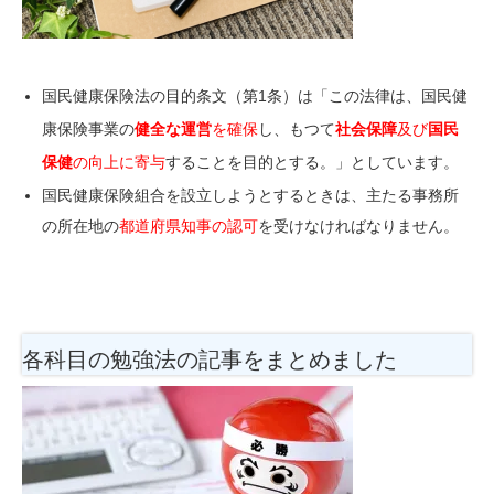
国民健康保険法の目的条文（第1条）は「この法律は、
国民健
康保険事業の
健全な運営
を確保
し
、もつて
社会保障
及び
国民
保健
の向上に寄与
することを目的とする。」としています。
国民健康保険組合を設立しようとするときは、主たる事務所
の所在地の
都道府県知事の認可
を受けなければなりません。
各科目の勉強法
の記事をまとめました