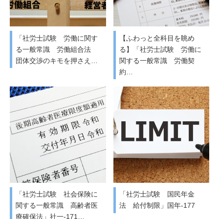
「社労士試験 労働に関す
【ふわっと全科目を眺め
る一般常識 労働組合法
る】「社労士試験 労働に
団体交渉のキモを押さえ…
関する一般常識 労働契
約…
「社労士試験 社会保険に
「社労士試験 国民年金
関する一般常識 高齢者医
法 給付制限」国年-177
療確保法」社一-171…