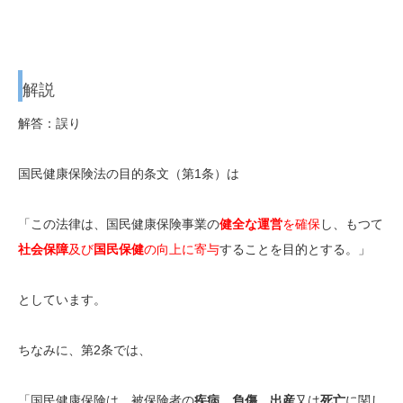
解説
解答：誤り
国民健康保険法の目的条文（第1条）は
「この法律は、
国民健康保険事業の
健全な運営
を確保
し
、もつて
社会保障
及び
国民保健
の向上に寄与
することを目的とする。」
としています。
ちなみに、第2条では、
「国民健康保険は、被保険者の
疾病
、
負傷
、
出産
又は
死亡
に関し