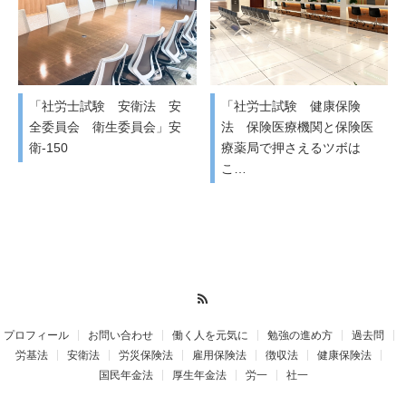
「社労士試験 安衛法 安
「社労士試験 健康保険
全委員会 衛生委員会」安
法 保険医療機関と保険医
衛-150
療薬局で押さえるツボは
こ…
RSS
プロフィール
お問い合わせ
働く人を元気に
勉強の進め方
過去問
労基法
安衛法
労災保険法
雇用保険法
徴収法
健康保険法
国民年金法
厚生年金法
労一
社一