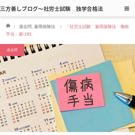
三方善しブログ〜社労士試験 独学合格法
ホーム
過去問
,
雇用保険法
「社労士試験 雇用保険法 傷病
手当」雇-191
過去問