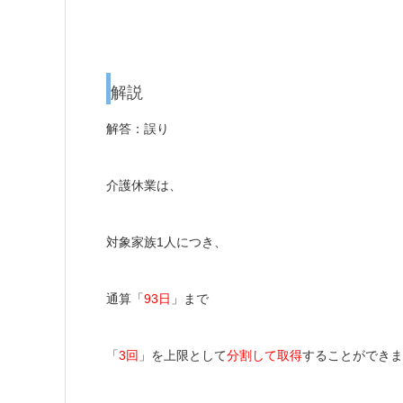
解説
解答：誤り
介護休業は、
対象家族1人につき、
通算「
93日
」
まで
「
3回
」
を上限として
分割して取得
することができま