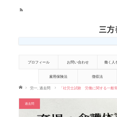
三方
プロフィール
お問い合わせ
働く人
雇用保険法
徴収法
ホーム
労一
,
過去問
「社労士試験 労働に関する一般常
過去問