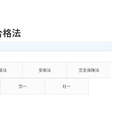
合格法
基法
安衛法
労災保険法
労一
社一