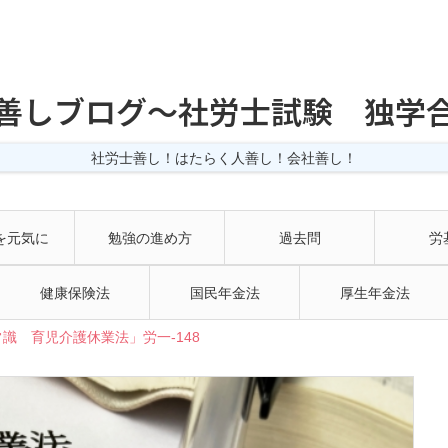
善しブログ〜社労士試験 独学
社労士善し！はたらく人善し！会社善し！
を元気に
勉強の進め方
過去問
労
健康保険法
国民年金法
厚生年金法
識 育児介護休業法」労一-148