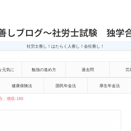
善しブログ〜社労士試験 独学
社労士善し！はたらく人善し！会社善し！
を元気に
勉強の進め方
過去問
労
健康保険法
国民年金法
厚生年金法
」徴収-180