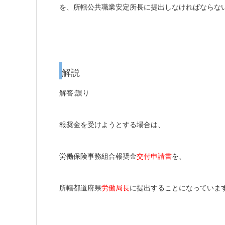
を、所轄公共職業安定所長に提出しなければならな
解説
解答:誤り
報奨金を受けようとする場合は、
労働保険事務組合報奨金
交付申請書
を、
所轄都道府県
労働局長
に提出することになっていま