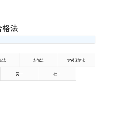
合格法
基法
安衛法
労災保険法
労一
社一