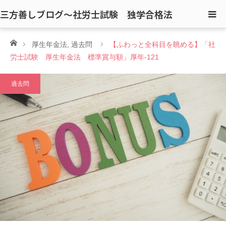
三方善しブログ〜社労士試験 独学合格法
ホーム
厚生年金法
,
過去問
【ふわっと全科目を眺める】「社
労士試験 厚生年金法 標準賞与額」厚年-121
過去問