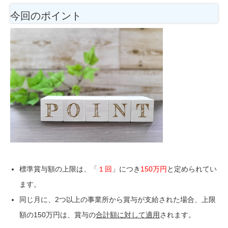
今回のポイント
標準賞与額の上限は、「
１回
」につき
150万円
と定められてい
ます。
同じ月に、2つ以上の事業所から賞与が支給された場合、上限
額の150万円は、賞与の
合計額に対して適用
されます。