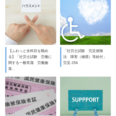
【ふわっと全科目を眺め
「社労士試験 労災保険
る】「社労士試験 労働に
法 障害（補償）等給付」
関する一般常識 労働施
労災-256
策…