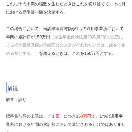
これに千円未満の端数を生じたときはこれを切り捨てて、その月
における標準賞与額を決定する。
この場合において、当該標準賞与額が1つの適用事業所において
年間の累計額が150万円
（厚生年金保険法第20条第2項の規定に
よる標準報酬月額の等級区分の改定が行われたときは、政令で定
める額とする。）
を超えるときは、これを150万円とする。
解説
解答：誤り
標準賞与額の上限は、「
１回
」につき
150万円
で、1つの適用事
業所における年間の累計額において算定されるわけではありませ