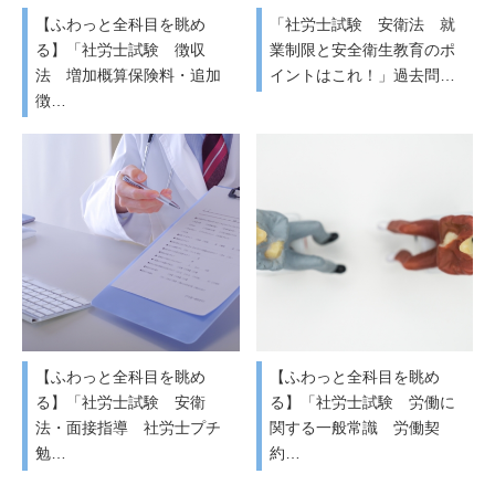
【ふわっと全科目を眺め
「社労士試験 安衛法 就
る】「社労士試験 徴収
業制限と安全衛生教育のポ
法 増加概算保険料・追加
イントはこれ！」過去問…
徴…
【ふわっと全科目を眺め
【ふわっと全科目を眺め
る】「社労士試験 安衛
る】「社労士試験 労働に
法・面接指導 社労士プチ
関する一般常識 労働契
勉…
約…