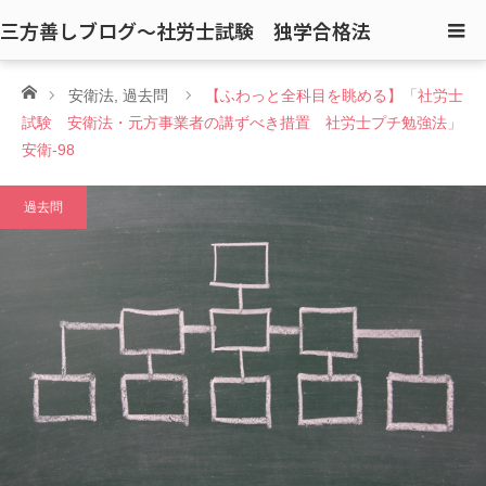
三方善しブログ〜社労士試験 独学合格法
ホーム
安衛法
,
過去問
【ふわっと全科目を眺める】「社労士
試験 安衛法・元方事業者の講ずべき措置 社労士プチ勉強法」
安衛-98
過去問