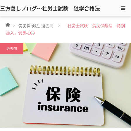
三方善しブログ〜社労士試験 独学合格法
ホーム
労災保険法
,
過去問
「社労士試験 労災保険法 特別
加入」労災-168
過去問