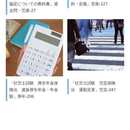
協定についての教科書」過
的・定義」安衛-127
去問・労基-27
「社労士試験 厚生年金保
「社労士試験 労災保険
険法 遺族厚生年金・年金
法 通勤災害」労災-247
額」厚年-206