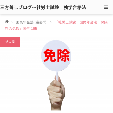
三方善しブログ〜社労士試験 独学合格法
ホーム
国民年金法
,
過去問
「社労士試験 国民年金法 保険
料の免除」国年-195
過去問