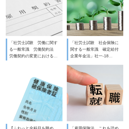
「社労士試験 労働に関す
「社労士試験 社会保険に
る一般常識 労働契約法
関する一般常識 確定給付
労働契約の変更における…
企業年金法」社一-18…
【ふわっと全科目を眺め
「雇用保険法 これを読め