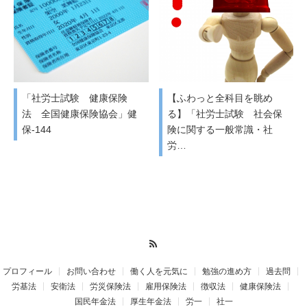
「社労士試験 健康保険
【ふわっと全科目を眺め
法 全国健康保険協会」健
る】「社労士試験 社会保
保-144
険に関する一般常識・社
労…
RSS
プロフィール
お問い合わせ
働く人を元気に
勉強の進め方
過去問
労基法
安衛法
労災保険法
雇用保険法
徴収法
健康保険法
国民年金法
厚生年金法
労一
社一