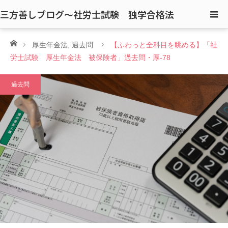
三方善しブログ〜社労士試験 独学合格法
ホーム
厚生年金法
,
過去問
【ふわっと全科目を眺める】「社
労士試験 厚生年金法 被保険者」過去問・厚-78
過去問