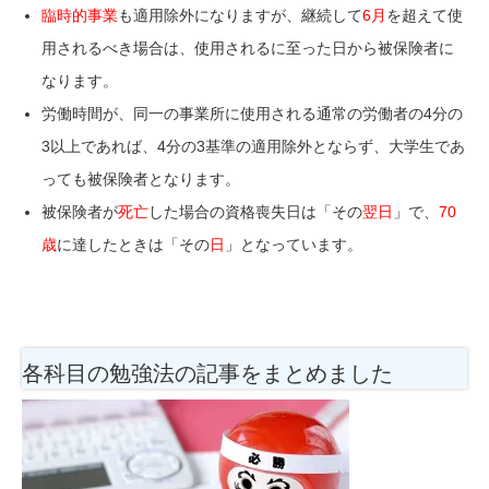
臨時的事業
も適用除外になりますが、
継続して
6月
を超えて
使
用されるべき場合は、
使用されるに至った日から
被保険者に
なります。
労働時間が、同一の事業所に使用される通常の労働者の4分の
3以上であれば、4分の3基準の適用除外とならず、大学生であ
っても被保険者となります。
被保険者が
死亡
した場合の資格喪失日は「その
翌日
」で、
70
歳
に達したときは「その
日
」となっています。
各科目の勉強法
の記事をまとめました