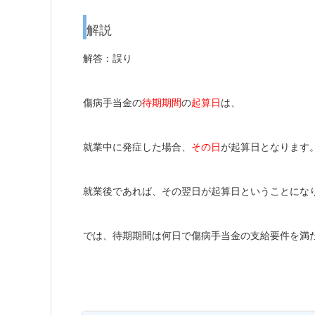
解説
解答：誤り
傷病手当金の
待期期間
の
起算日
は、
就業中に発症した場合、
その日
が起算日となります
就業後であれば、その翌日が起算日ということにな
では、待期期間は何日で傷病手当金の支給要件を満