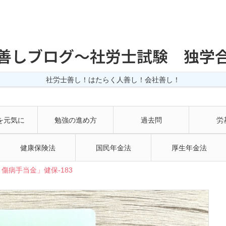
善しブログ〜社労士試験 独学
社労士善し！はたらく人善し！会社善し！
を元気に
勉強の進め方
過去問
労
健康保険法
国民年金法
厚生年金法
傷病手当金」健保-183