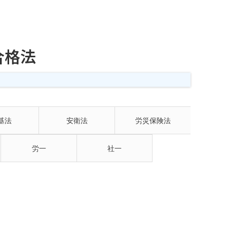
合格法
基法
安衛法
労災保険法
労一
社一