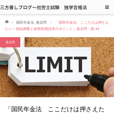
三方善しブログ〜社労士試験 独学合格法
ホーム
国民年金法
,
過去問
「国民年金法 ここだけは押さえ
たい！併給調整と損害賠償請求のポイント」過去問・国-44
過去問
「国民年金法 ここだけは押さえた