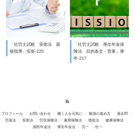
「社労士試験 安衛法 面
「社労士試験 厚生年金保
接指導」安衛-225
険法 目的条文・管掌」厚
年-217
RSS
プロフィール
お問い合わせ
働く人を元気に
勉強の進め方
過去問
労基法
安衛法
労災保険法
雇用保険法
徴収法
健康保険法
国民年金法
厚生年金法
労一
社一