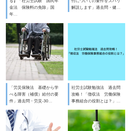
る】「社労士試験 国民年
付についての要件をズバリ
金法 保険料の免除」国
解説します」過去問・健…
年…
「労災保険法 基礎から学
社労士試験勉強法 過去問
べる障害（補償）給付の要
攻略！「徴収法 労働保険
件」過去問・労災-30…
事務組合の役割とは？」…