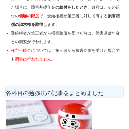
た場合に、障害基礎年金の
給付をしたとき
、政府は、その給
付の
価額の限度
で、受給権者が第三者に対して有する
損害賠
償の請求権を取得
します。
受給権者が第三者から損害賠償を受けた時は、障害基礎年金
との調整が行われます。
死亡一時金
については、第三者から損害賠償を受けた場合で
も
調整は行われません
。
各科目の勉強法
の記事をまとめました