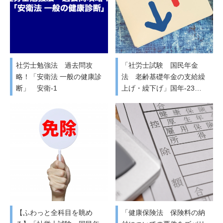
社労士勉強法 過去問攻
「社労士試験 国民年金
略！「安衛法 一般の健康診
法 老齢基礎年金の支給繰
断」 安衛-1
上げ・繰下げ」国年-23…
【ふわっと全科目を眺め
「健康保険法 保険料の納