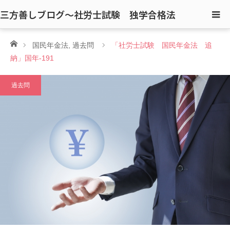
三方善しブログ〜社労士試験 独学合格法
ホーム
国民年金法
,
過去問
「社労士試験 国民年金法 追
納」国年-191
過去問