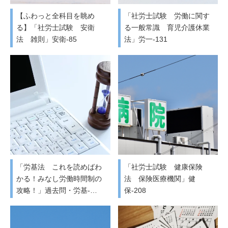
【ふわっと全科目を眺め
「社労士試験 労働に関す
る】「社労士試験 安衛
る一般常識 育児介護休業
法 雑則」安衛-85
法」労一-131
「労基法 これを読めばわ
「社労士試験 健康保険
かる！みなし労働時間制の
法 保険医療機関」健
攻略！」過去問・労基-…
保-208