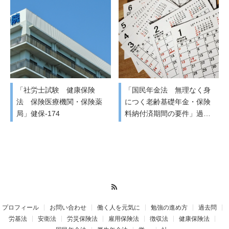
「社労士試験 健康保険
「国民年金法 無理なく身
法 保険医療機関・保険薬
につく老齢基礎年金・保険
局」健保-174
料納付済期間の要件」過…
RSS
プロフィール
お問い合わせ
働く人を元気に
勉強の進め方
過去問
労基法
安衛法
労災保険法
雇用保険法
徴収法
健康保険法