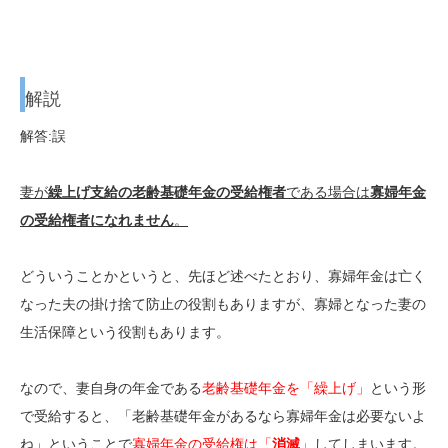
解説
解答:誤
妻が
繰上げ支給の老齢基礎年金の受給権者
である場合は
寡婦年金
の受給権者になれません
。
どういうことかというと、先ほど述べたとおり、寡婦年金は亡く
なった夫の掛け捨て防止の役割もありますが、寡婦となった妻の
生活保障という役割もあります。
なので、妻自身の年金である
老齢基礎年金を「繰上げ」
という形
で受給すると、「老齢基礎年金があるなら寡婦年金は必要ないよ
ね」ということで
寡婦年金の受給権は「
消滅
」
してしまいます。