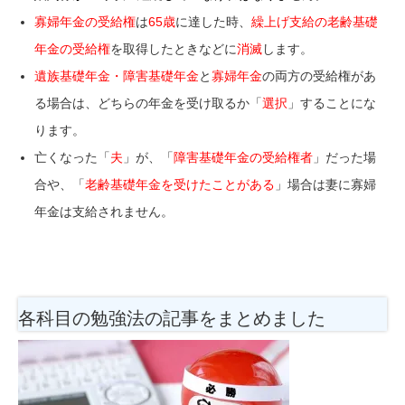
寡婦年金の受給権
は
65歳
に達した時、
繰上げ支給の老齢基礎
年金の受給権
を取得したときなどに
消滅
します。
遺族基礎年金・障害基礎年金
と
寡婦年金
の両方の受給権があ
る場合は、どちらの年金を受け取るか「
選択
」することにな
ります。
亡くなった「
夫
」が、「
障害基礎年金の受給権者
」だった場
合や、「
老齢基礎年金を受けたことがある
」場合は妻に寡婦
年金は支給されません。
各科目の勉強法の記事をまとめました