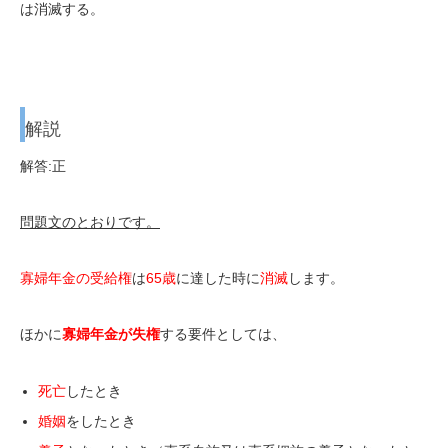
は消滅する。
解説
解答:正
問題文のとおりです。
寡婦年金の受給権
は
65歳
に達した時に
消滅
します。
ほかに
寡婦年金が失権
する要件としては、
死亡
したとき
婚姻
をしたとき