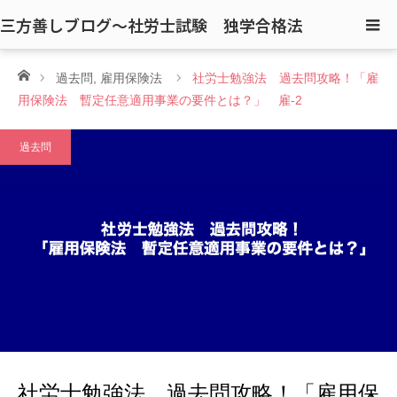
三方善しブログ〜社労士試験 独学合格法
ホーム
過去問
,
雇用保険法
社労士勉強法 過去問攻略！「雇
用保険法 暫定任意適用事業の要件とは？」 雇-2
過去問
社労士勉強法 過去問攻略！「雇用保