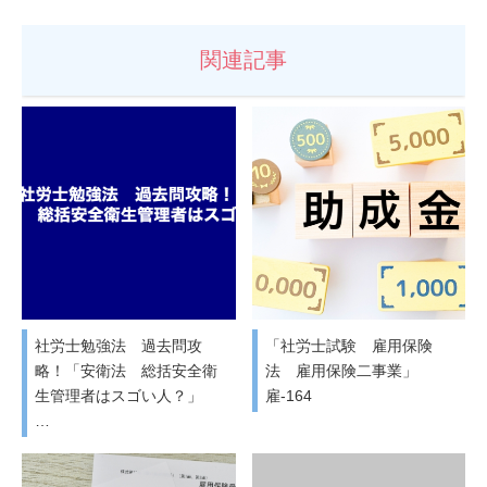
関連記事
社労士勉強法 過去問攻
「社労士試験 雇用保険
略！「安衛法 総括安全衛
法 雇用保険二事業」
生管理者はスゴい人？」
雇-164
…