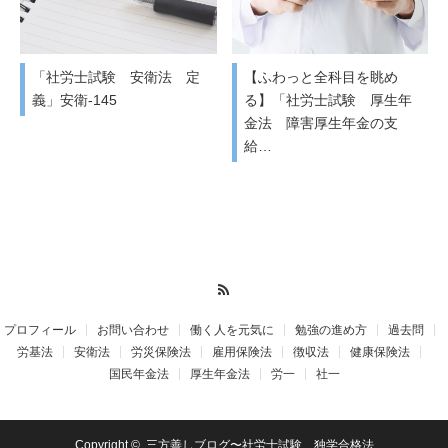
「社労士試験 安衛法 定
【ふわっと全科目を眺め
義」安衛-145
る】「社労士試験 厚生年
金法 障害厚生年金の支
給…
RSS
プロフィール
お問い合わせ
働く人を元気に
勉強の進め方
過去問
労基法
安衛法
労災保険法
雇用保険法
徴収法
健康保険法
国民年金法
厚生年金法
労一
社一
Copyright ©
三方善しブログ〜社労士試験 独学合格法