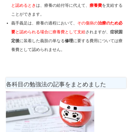
と認めるとき
は、療養の給付等に代えて、
療養費
を支給する
ことができます。
義手義足は、療養の過程において、
その傷病の
治療のため必
要
と認められる場合に療養費として支給
されますが、
症状固
定後
に装着した義肢の単なる
修理
に要する費用については療
養費として認められません。
各科目の勉強法
の記事をまとめました