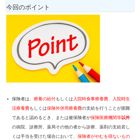
今回のポイント
保険者は、
療養の給付
もしくは
入院時食事療養費
、
入院時生
活療養費
もしくは
保険外併用療養費
の支給を行うことが困難
であると認めるとき、または被保険者が
保険医療機関等
以外
の病院、診療所、薬局その他の者から診療、薬剤の支給若し
くは手当を受けた場合において、
保険者がやむを得ないもの