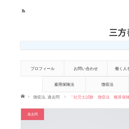
三方
プロフィール
お問い合わせ
働く人
雇用保険法
徴収法
ホーム
徴収法
,
過去問
「社労士試験 徴収法 概算保険
過去問