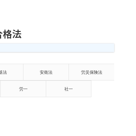
合格法
基法
安衛法
労災保険法
労一
社一