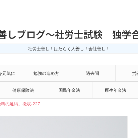
善しブログ〜社労士試験 独学
社労士善し！はたらく人善し！会社善し！
を元気に
勉強の進め方
過去問
労
健康保険法
国民年金法
厚生年金法
料の延納」徴収-227