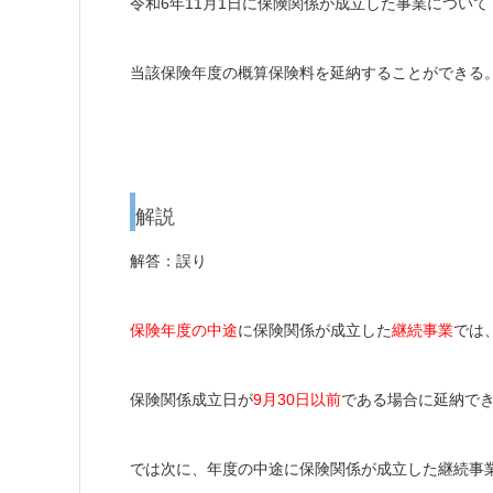
令和6年11月1日に保険関係が成立した事業について
当該保険年度の概算保険料を延納することができる
解説
解答：誤り
保険年度の中途
に保険関係が成立した
継続事業
では
保険関係成立日が
9月30日以前
である場合に
延納で
では次に、年度の中途に保険関係が成立した継続事