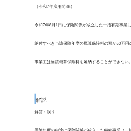
（令和7年雇用問8B）
令和7年8月1日に保険関係が成立した一括有期事業
納付すべき当該保険年度の概算保険料の額が50万円
事業主は当該概算保険料を延納することができない
解説
解答：誤り
保険年度の中途に保険関係が成立した継続事業（一