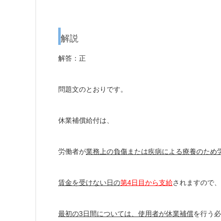
解説
解答：正
問題文のとおりです。
休業補償給付は、
労働者が
業務上の負傷または疾病による療養のため
賃金を受けない日の
第4日目から支給
されますので、
最初の3日間
については、
使用者が
休業補償
を行う
必