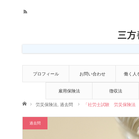
三方
プロフィール
お問い合わせ
働く人
雇用保険法
徴収法
ホーム
労災保険法
,
過去問
「社労士試験 労災保険法 
過去問