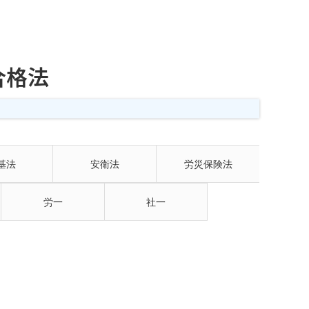
合格法
基法
安衛法
労災保険法
労一
社一