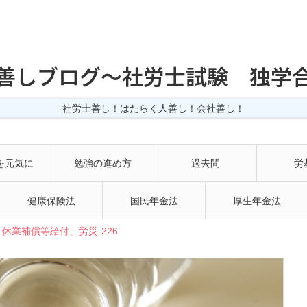
善しブログ〜社労士試験 独学
社労士善し！はたらく人善し！会社善し！
を元気に
勉強の進め方
過去問
労
健康保険法
国民年金法
厚生年金法
休業補償等給付」労災-226