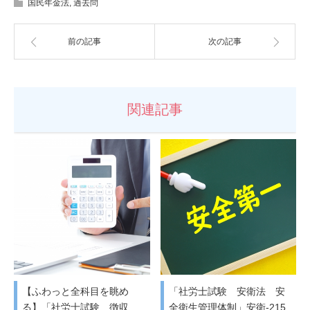
国民年金法
,
過去問
前の記事
次の記事
関連記事
【ふわっと全科目を眺め
「社労士試験 安衛法 安
る】「社労士試験 徴収
全衛生管理体制」安衛-215