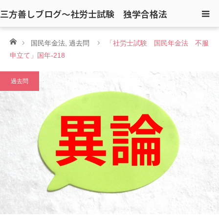
三方善しブログ〜社労士試験 独学合格法
ホーム
国民年金法
,
過去問
「社労士試験 国民年金法 不服
申立て」国年-218
過去問