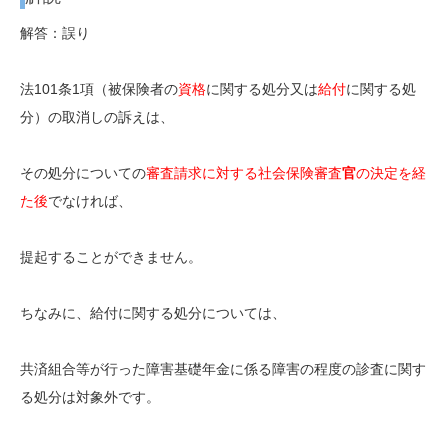
解答：誤り
法101条1項（被保険者の
資格
に関する処分又は
給付
に関する処
分）の
取消しの訴え
は、
その処分についての
審査請求
に対する
社会保険審査
官
の
決定
を経
た後
でなければ、
提起することができません。
ちなみに、給付に関する処分については、
共済組合等が行った障害基礎年金に係る障害の程度の診査に関す
る処分は対象外です。