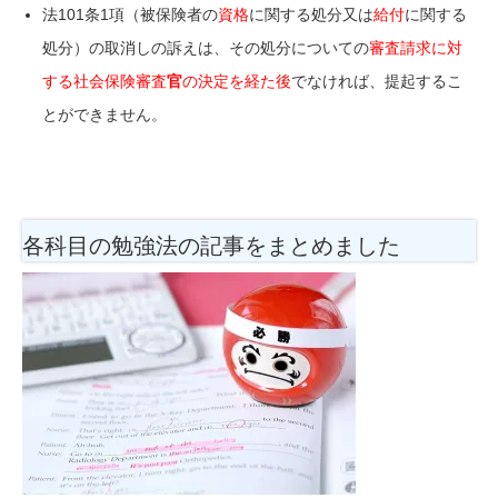
法101条1項（被保険者の
資格
に関する処分又は
給付
に関する
処分）の
取消しの訴え
は、その処分についての
審査請求
に対
する
社会保険審査
官
の
決定
を経た後
でなければ、提起するこ
とができません。
各科目の勉強法
の記事をまとめました