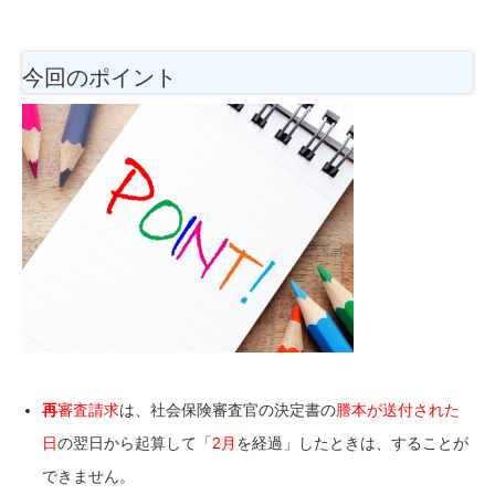
今回のポイント
再
審査請求
は、社会保険審査官の決定書の
謄本が送付された
日
の翌日から起算して「
2月
を経過」したときは、することが
できません。