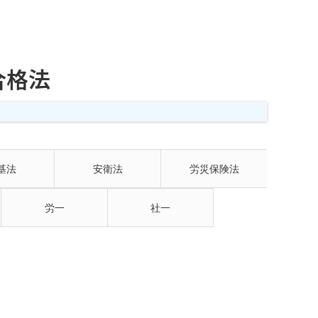
合格法
基法
安衛法
労災保険法
労一
社一