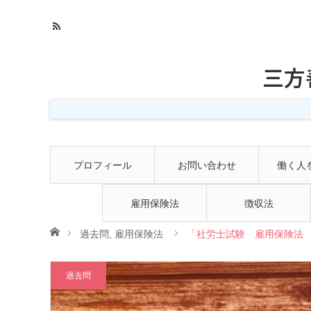
三方
プロフィール
お問い合わせ
働く人
雇用保険法
徴収法
ホーム
過去問
,
雇用保険法
「社労士試験 雇用保険法 
過去問