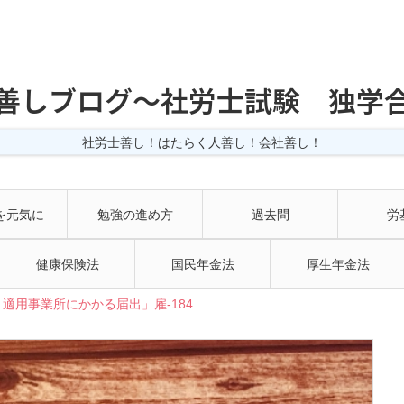
善しブログ〜社労士試験 独学
社労士善し！はたらく人善し！会社善し！
を元気に
勉強の進め方
過去問
労
健康保険法
国民年金法
厚生年金法
適用事業所にかかる届出」雇-184