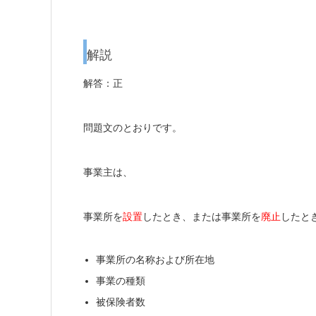
解説
解答：正
問題文のとおりです。
事業主は、
事業所を
設置
したとき、または事業所を
廃止
したと
事業所の名称および所在地
事業の種類
被保険者数