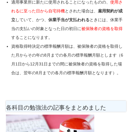
適用事業所に新たに使用されることになったものの、
使用さ
れるに至った日から自宅待機
とされた場合は、
雇用契約が成
立
していて、かつ、
休業手当が支払われる
ときには、休業手
当の支払いの対象となった日の初日に
被保険者の資格を取得
することになります。
資格取得時決定の標準報酬月額は、被保険者の資格を取得し
た月から
その年の8月
までの各月の標準報酬月額とします（6
月1日から12月31日までの間に被保険者の資格を取得した場
合は、
翌年の8月までの各月の標準報酬月額となります）。
各科目の勉強法
の記事をまとめました