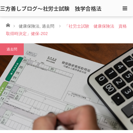
三方善しブログ〜社労士試験 独学合格法
ホーム
健康保険法
,
過去問
「社労士試験 健康保険法 資格
取得時決定」健保-202
過去問