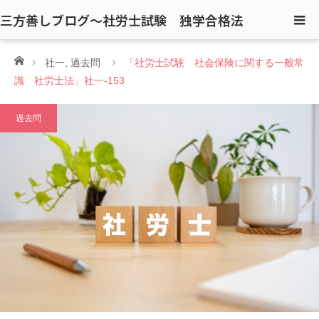
三方善しブログ〜社労士試験 独学合格法
ホーム
社一
,
過去問
「社労士試験 社会保険に関する一般常
識 社労士法」社一-153
過去問