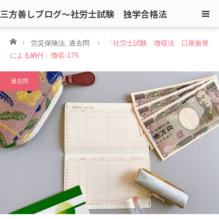
三方善しブログ〜社労士試験 独学合格法
ホーム
労災保険法
,
過去問
「社労士試験 徴収法 口座振替
による納付」徴収-175
過去問