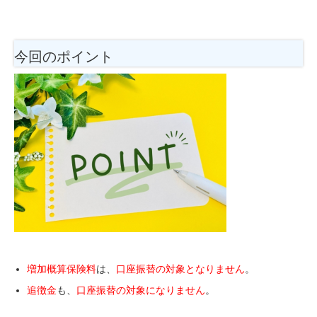
今回のポイント
増加概算保険料
は、
口座振替の対象となりません
。
追徴金
も、
口座振替の対象になりません
。