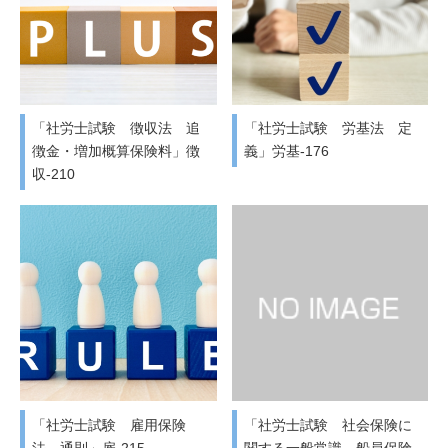
「社労士試験 徴収法 追
「社労士試験 労基法 定
徴金・増加概算保険料」徴
義」労基-176
収-210
「社労士試験 雇用保険
「社労士試験 社会保険に
法 通則」雇-215
関する一般常識 船員保険