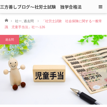
三方善しブログ〜社労士試験 独学合格法
ホーム
社一
,
過去問
「社労士試験 社会保険に関する一般常
識 児童手当法」社一-126
過去問