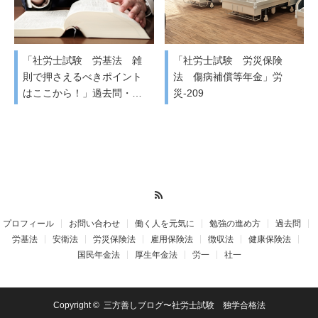
「社労士試験 労基法 雑
「社労士試験 労災保険
則で押さえるべきポイント
法 傷病補償等年金」労
はここから！」過去問・…
災-209
RSS
プロフィール
お問い合わせ
働く人を元気に
勉強の進め方
過去問
労基法
安衛法
労災保険法
雇用保険法
徴収法
健康保険法
国民年金法
厚生年金法
労一
社一
Copyright ©
三方善しブログ〜社労士試験 独学合格法