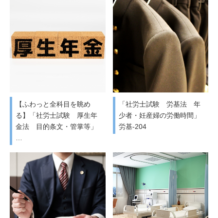
【ふわっと全科目を眺め
「社労士試験 労基法 年
る】「社労士試験 厚生年
少者・妊産婦の労働時間」
金法 目的条文・管掌等」
労基-204
…