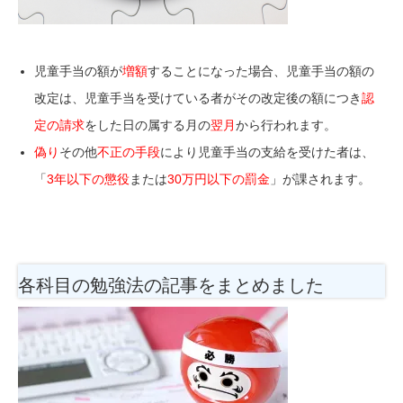
児童手当の額が
増額
することになった場合、児童手当の額の
改定は、児童手当を受けている者がその改定後の額につき
認
定の請求
をした日の属する月の
翌月
から行われます。
偽り
その他
不正の手段
により児童手当の支給を受けた者は、
「
3年以下の懲役
または
30万円以下の罰金
」が課されます
。
各科目の勉強法
の記事をまとめました