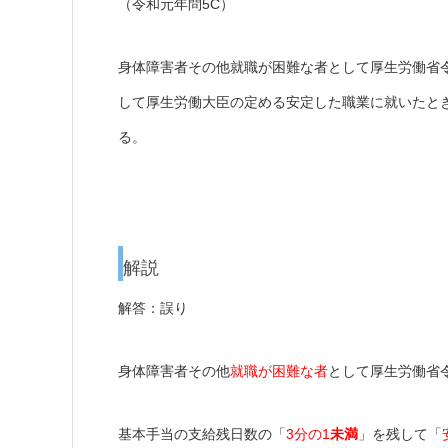
（令和元年問5C）
身体障害者その他就職が困難な者として厚生労働省
して厚生労働大臣の定める安定した職業に就いたと
る。
解説
解答：誤り
身体障害者その他
就職が困難な者
として厚生労働省
基本手当の支給残日数の「
3分の1
未満
」を残して「