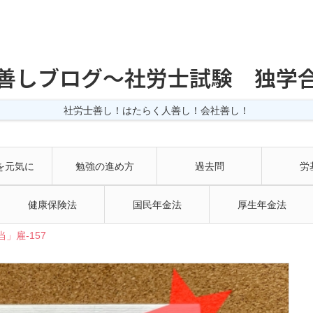
善しブログ〜社労士試験 独学
社労士善し！はたらく人善し！会社善し！
を元気に
勉強の進め方
過去問
労
健康保険法
国民年金法
厚生年金法
」雇-157