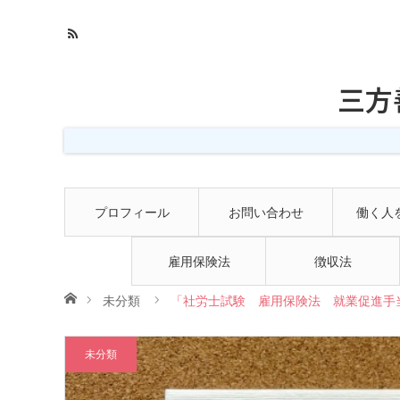
三方
プロフィール
お問い合わせ
働く人
雇用保険法
徴収法
ホーム
未分類
「社労士試験 雇用保険法 就業促進手当
未分類