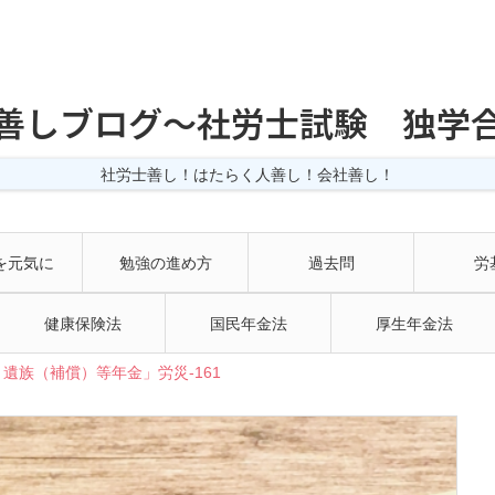
善しブログ〜社労士試験 独学
社労士善し！はたらく人善し！会社善し！
を元気に
勉強の進め方
過去問
労
健康保険法
国民年金法
厚生年金法
遺族（補償）等年金」労災-161