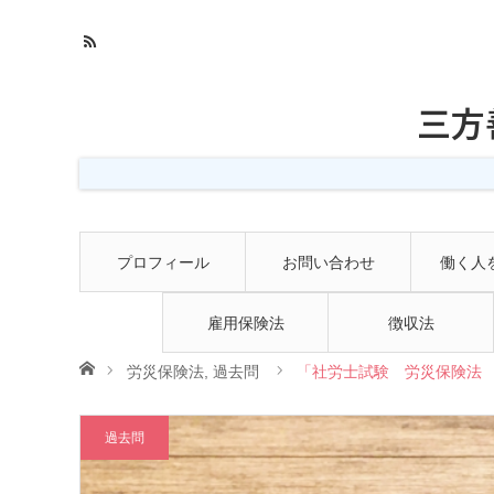
三方
プロフィール
お問い合わせ
働く人
雇用保険法
徴収法
ホーム
労災保険法
,
過去問
「社労士試験 労災保険法 
過去問