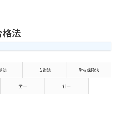
合格法
基法
安衛法
労災保険法
労一
社一