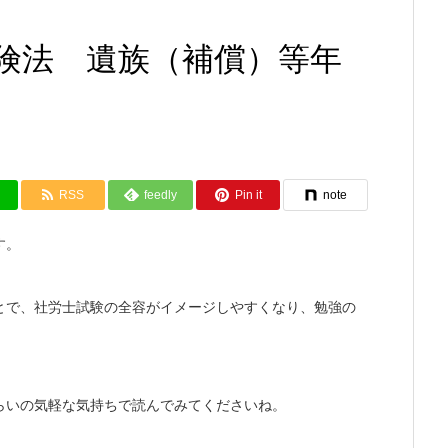
険法 遺族（補償）等年
RSS
feedly
Pin it
note
す。
とで、社労士試験の全容がイメージしやすくなり、勉強の
らいの気軽な気持ちで読んでみてくださいね。