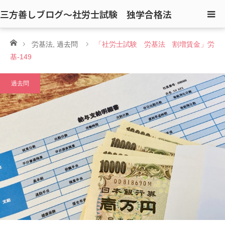
三方善しブログ〜社労士試験 独学合格法
ホーム
労基法
,
過去問
「社労士試験 労基法 割増賃金」労
基-149
過去問