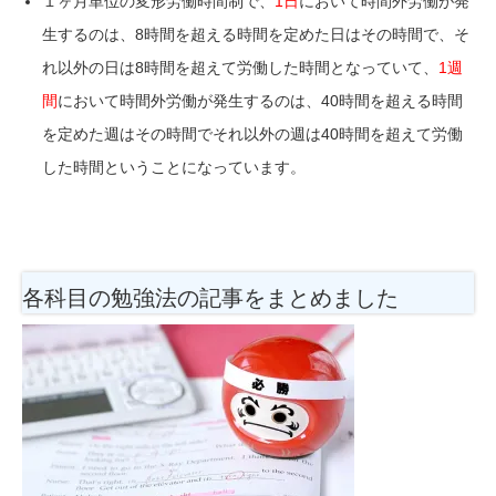
１ヶ月単位の変形労働時間制で、
1日
において時間外労働が発
生するのは、
8時間を超える時間を定めた日はその時間で、
そ
れ以外の日は8時間を超えて
労働した時間
となっていて、
1週
間
において時間外労働が発生するのは、
40時間を超える時間
を定めた週はその時間で
それ以外の週は40時間を超えて
労働
した時間
ということになっています。
各科目の勉強法
の記事をまとめました