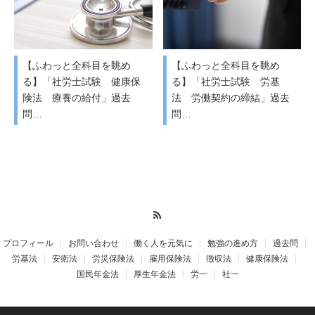
【ふわっと全科目を眺め
【ふわっと全科目を眺め
る】「社労士試験 健康保
る】「社労士試験 労基
険法 療養の給付」過去
法 労働契約の締結」過去
問…
問…
RSS
プロフィール
お問い合わせ
働く人を元気に
勉強の進め方
過去問
労基法
安衛法
労災保険法
雇用保険法
徴収法
健康保険法
国民年金法
厚生年金法
労一
社一